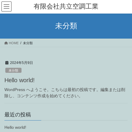
コ
ナ
有限会社共立空調工業
ン
ビ
テ
ゲ
ン
ー
未分類
ツ
シ
へ
ョ
ス
ン
HOME
未分類
キ
に
ッ
移
プ
動
2024年5月9日
未分類
Hello world!
WordPress へようこそ。こちらは最初の投稿です。編集または削
除し、コンテンツ作成を始めてください。
最近の投稿
Hello world!